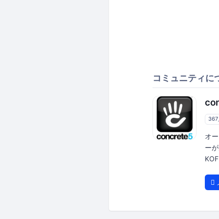
コミュニティに
c
36
オー
ーが
KO