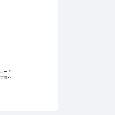
のユーザ
C京都や