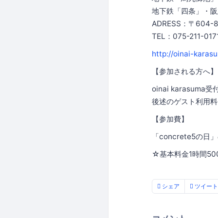
地下鉄「四条」・阪
ADRESS：〒604
TEL：075-211-017
http://oinai-karas
【参加される方へ】
oinai karas
後述のゲスト利用料
【参加費】
「concrete5の
☆基本料金1時間50
シェア
ツイート