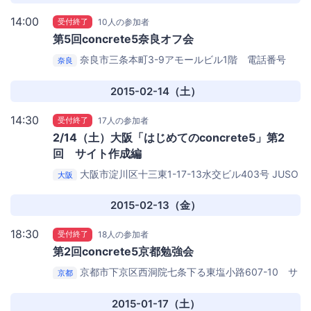
14:00
受付終了
10人の参加者
第5回concrete5奈良オフ会
奈良市三条本町3-9アモールビル1階 電話番号
奈良
0742-26-5166
Women's future center
2015-02-14（土）
14:30
受付終了
17人の参加者
2/14（土）大阪「はじめてのconcrete5」第2
回 サイト作成編
大阪市淀川区十三東1-17-13水交ビル403号
JUSO
大阪
Coworking 403号室
2015-02-13（金）
18:30
受付終了
18人の参加者
第2回concrete5京都勉強会
京都市下京区西洞院七条下る東塩小路607-10 サ
京都
ンプレ京都ビル4F
京都駅前コワーキングスペース coto
2015-01-17（土）