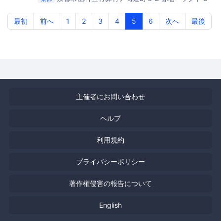
棟２階
アスニー山科（京都市生涯学習総合センター山
科）
最初
前へ
1
2
3
4
5
6
次へ
最後
主催者にお問い合わせ
ヘルプ
利用規約
プライバシーポリシー
著作権侵害の報告について
English